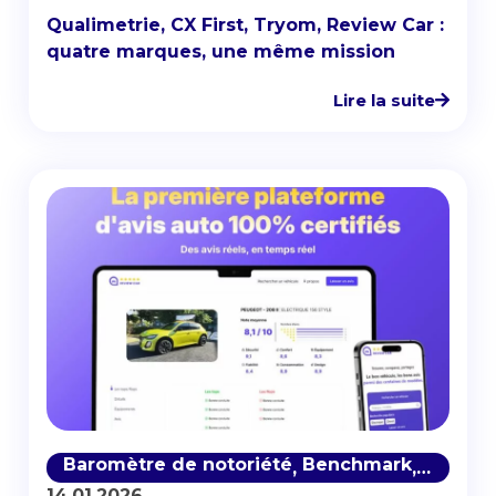
Qualimetrie, CX First, Tryom, Review Car :
quatre marques, une même mission
Lire la suite
Baromètre de notoriété
Benchmark
Réseau
,
,
14.01.2026