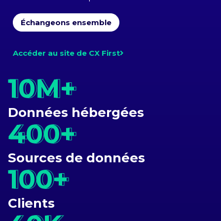
Échangeons ensemble
Accéder au site de CX First
10M+
10M+
Données hébergées
400+
400+
Sources de données
100+
100+
Clients