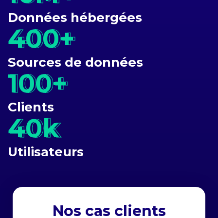
Données hébergées
400+
400+
Sources de données
100+
100+
Clients
40k
40k
Utilisateurs
Nos cas clients