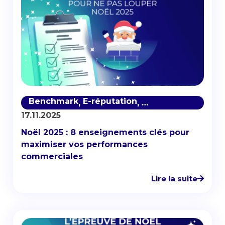
Benchmark
E-réputation
Etudes Quali
Myst
,
,
,
17.11.2025
Noël 2025 : 8 enseignements clés pour
maximiser vos performances
commerciales
Lire la suite