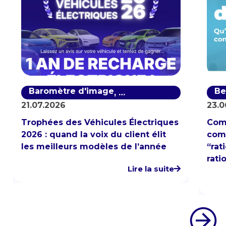
Baromètre d'image
Baromètre de notoriété
Be
,
21.07.2026
23.0
Trophées des Véhicules Électriques
Com
2026 : quand la voix du client élit
comp
les meilleurs modèles de l’année
“rat
rati
Lire la suite