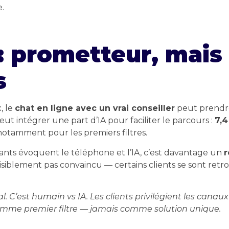
.
 : prometteur, mais
s
, le
chat en ligne avec un vrai conseiller
peut prendre
eut intégrer une part d’IA pour faciliter le parcours :
7,4
otamment pour les premiers filtres.
dants évoquent le téléphone et l’IA, c’est davantage un
r
isiblement pas convaincu — certains clients se sont retr
l. C’est humain vs IA. Les clients privilégient les canaux
omme premier filtre — jamais comme solution unique.