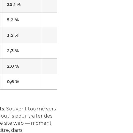
25,1 %
5,2 %
3,5 %
2,3 %
2,0 %
0,6 %
ts
. Souvent tourné vers
outils pour traiter des
u le site web — moment
itre, dans