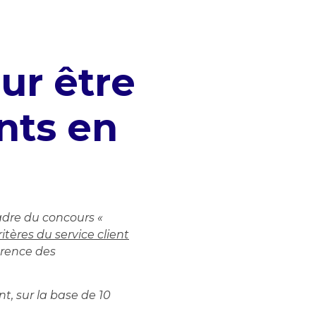
ur être
ents en
cadre du concours «
itères du service client
férence des
t, sur la base de 10