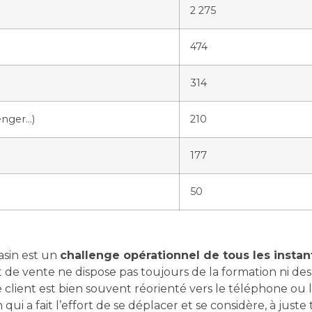
2 275
474
314
nger…)
210
177
50
sin est un
challenge opérationnel de tous les instan
t de vente ne dispose pas toujours de la formation ni des 
e client est bien souvent réorienté vers le téléphone o
ui a fait l’effort de se déplacer et se considère, à juste t