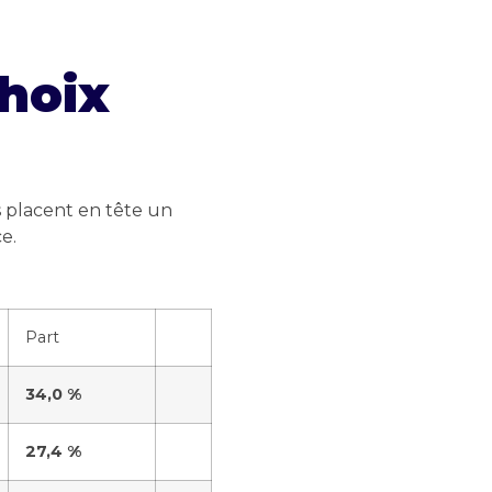
choix
s placent en tête un
e.
Part
34,0 %
27,4 %