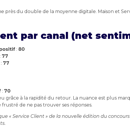
e près du double de la moyenne digitale. Maison et Servi
ent par canal (net senti
positif
:
80
:
77
 :
77
f
:
70
 jeu grâce à la rapidité du retour. La nuance est plus mar
 frustré de ne pas trouver ses réponses.
que « Service Client » de la nouvelle édition du concour
ts.