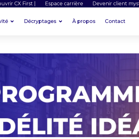
uvrir CX First |
Espace carrière
Devenir client mys
vité
Décryptages
À propos
Contact