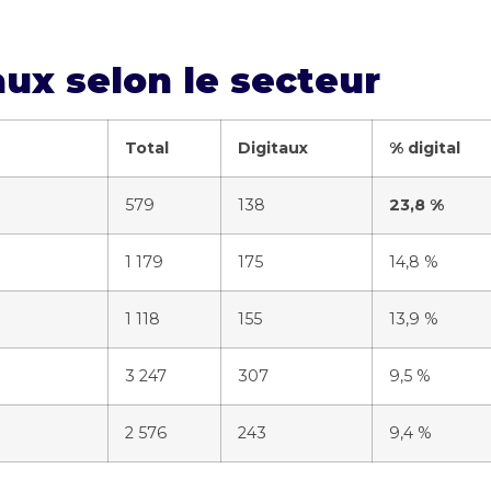
ux selon le secteur
Total
Digitaux
% digital
579
138
23,8 %
1 179
175
14,8 %
1 118
155
13,9 %
3 247
307
9,5 %
2 576
243
9,4 %