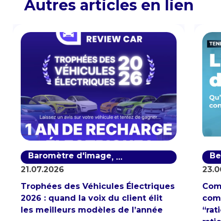
Autres articles en lien
Baromètre d'image
Baromètre de notoriété
Be
,
21.07.2026
23.0
Trophées des Véhicules Électriques
Com
2026 : quand la voix du client élit
comp
les meilleurs modèles de l’année
“rat