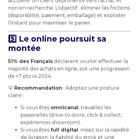
accueillir un client déjà orienté vers l’achat, et
non en recherche. L’objectif : éliminer les frictions
(disponibilité, paiement, emballage) et exploiter
l’instant pour maximiser le panier.
5️⃣ Le online poursuit sa
montée
51% des Français
déclarent vouloir effectuer la
majorité des achats en ligne, soit une progression
de +7 pts vs 2024.
💡
Recommandation
: Adoptez une posture
claire :
Si vous êtes
omnicanal
, travaillez les
passerelles (drive-to-store, click & collect,
expériences showroom).
Si vous êtes
full digital
, misez sur la rapidité
de livraison, la fiabilité du stock et une