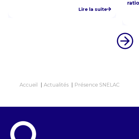
rati
Lire la suite
Accueil
Actualités
Présence SNELAC