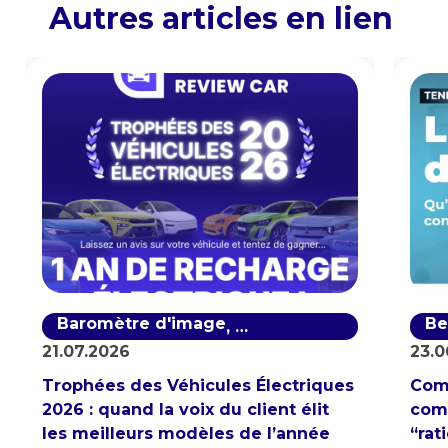
Autres articles en lien
Baromètre d'image
Baromètre de notoriété
Be
,
21.07.2026
23.0
Trophées des Véhicules Électriques
Com
2026 : quand la voix du client élit
comp
les meilleurs modèles de l’année
“rat