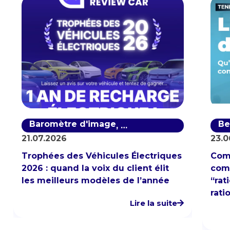
Baromètre d'image
Baromètre de notoriété
Be
,
21.07.2026
23.0
Trophées des Véhicules Électriques
Com
2026 : quand la voix du client élit
comp
les meilleurs modèles de l’année
“rat
rati
Lire la suite