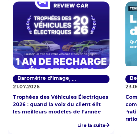
Baromètre d'image
Baromètre de notoriété
Be
,
21.07.2026
23.0
Trophées des Véhicules Électriques
Com
2026 : quand la voix du client élit
comp
les meilleurs modèles de l’année
“rat
rati
Lire la suite