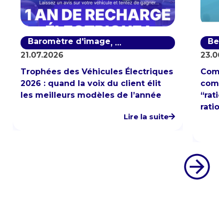
Baromètre d'image
Baromètre de notoriété
Be
,
21.07.2026
23.0
Trophées des Véhicules Électriques
Com
2026 : quand la voix du client élit
comp
les meilleurs modèles de l’année
“rat
rati
Lire la suite