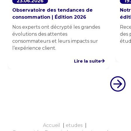
23.06.2026
19
Observatoire des tendances de
Notr
consommation | Édition 2026
édit
Nos experts ont décrypté les grandes
Rece
évolutions des attentes
des 
consommateurs et leurs impacts sur
étud
l’expérience client.
Lire la suite
Accueil
etudes