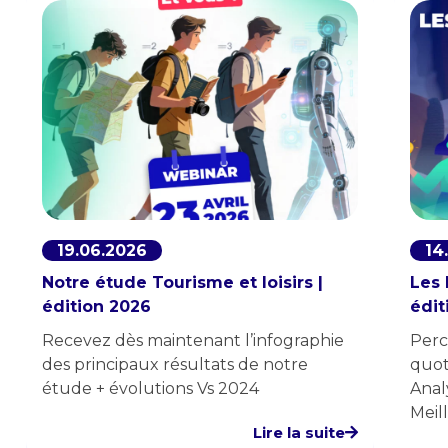
19.06.2026
14
Notre étude Tourisme et loisirs |
Les 
édition 2026
édit
Recevez dès maintenant l’infographie
Perc
des principaux résultats de notre
quot
étude + évolutions Vs 2024
Anal
Meil
Lire la suite