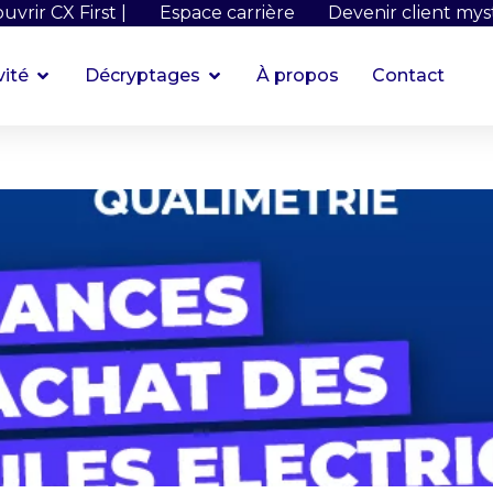
uvrir CX First |
Espace carrière
Devenir client mys
vité
Décryptages
À propos
Contact