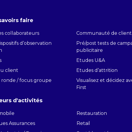
savoirs faire
s collaborateurs
Communauté de client
spositifs d’observation
Pré/post tests de cam
n
publicitaire
s
Etudes U&A
du client
Etudes d’attrition
 ronde / focus groupe
Visualisez et décidez a
First
eurs d'activités
mobile
Restauration
es Assurances
Retail