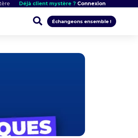
tère
Déjà client mystère ?
Connexion
Échangeons ensemble !