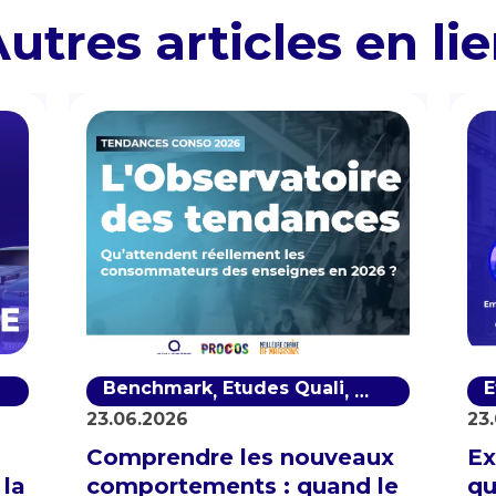
utres articles en li
re de notoriété
Benchmark
Satisfaction client
Etudes Quali
Satisfaction cl
E
,
,
,
23.06.2026
23
Comprendre les nouveaux
Ex
 la
comportements : quand le
qu