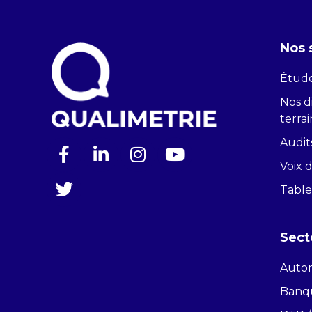
Nos 
Étude
Nos di
terrai
Audit
Voix 
Table
Sect
Auto
Banqu