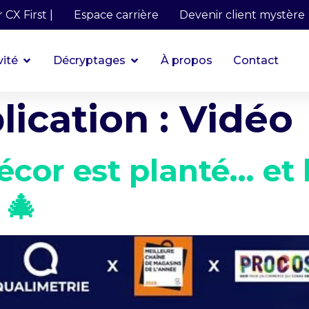
 CX First |
Espace carrière
Devenir client mystère
vité
Décryptages
À propos
Contact
lication :
Vidéo
décor est planté… et 
 🎄