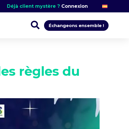
Déjà client mystère ?
Connexion
Échangeons ensemble !
les règles du