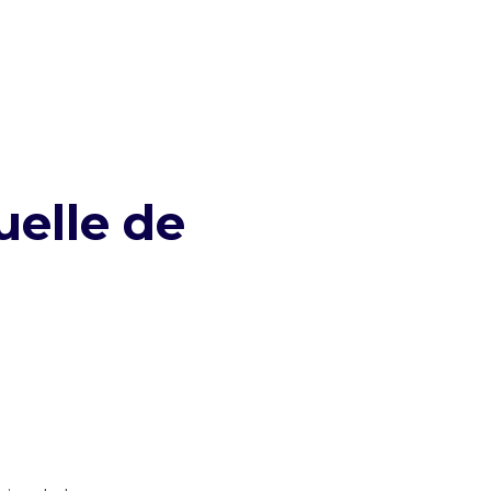
uelle de
: