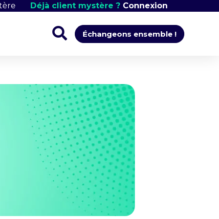
tère
Déjà client mystère ?
Connexion
Échangeons ensemble !