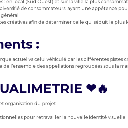
s : en local (Sud Ouest) et sur
la ville la plus consomma
 diversifié de consommateurs,
ayant une appétence pour
n général
tes créatives afin de
déterminer celle qui séduit le plu
ents :
arque actuel vs celui véhiculé
par les différentes pistes c
lle de l’ensemble des
appellations regroupées sous la m
QUALIMETRIE ❤🔥
 et organisation du projet
onnelles pour retravailler la
nouvelle identité visuelle