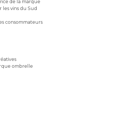
trice de la marque
 les vins du Sud
s les consommateurs
réatives
arque ombrelle