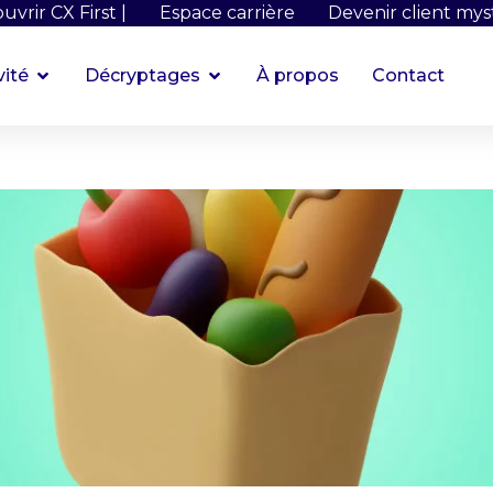
uvrir CX First |
Espace carrière
Devenir client mys
vité
Décryptages
À propos
Contact